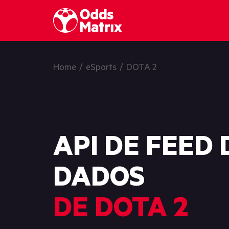
OddsMatrix
Home
/
eSports
/
DOTA 2
API DE FEED 
DADOS
DE DOTA 2