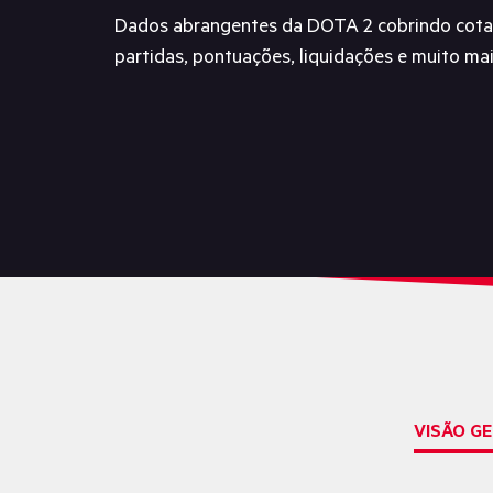
Dados abrangentes da DOTA 2 cobrindo cota
partidas, pontuações, liquidações e muito mai
VISÃO G