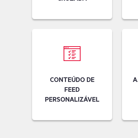
CONTEÚDO DE
A
FEED
PERSONALIZÁVEL