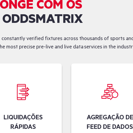
LONGE COM OS
S ODDSMATRIX
d constantly verified fixtures across thousands of sports a
 most precise pre-live and live data services in the industr
LIQUIDAÇÕES
AGREGAÇÃO D
RÁPIDAS
FEED DE DADOS