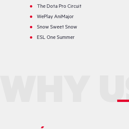
The Dota Pro Circuit
WePlay AniMajor
Snow Sweet Snow
ESL One Summer
WHY U