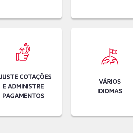
JUSTE COTAÇÕES
VÁRIOS
E ADMINISTRE
IDIOMAS
PAGAMENTOS